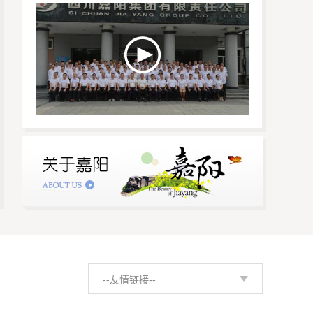

--友情链接--