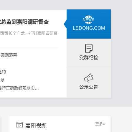

龙总监到嘉阳调研督查
LEDONG.COM
础司司长辛广龙一行到嘉阳调研督

赛圆满落幕
党群纪检
签约

根基
公示公告
嘉阳集团党委理论学习中心组学习强调践行正确政绩观以实干实效促发展

更多»
嘉阳视频