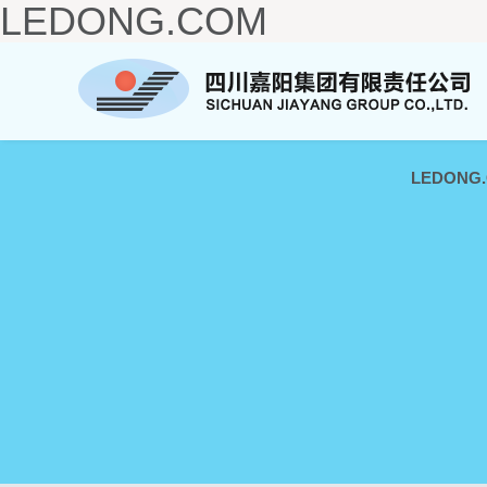
LEDONG.COM
公司简介
LEDONG.COM
企业理念
党群工作
人才理念
组织架构
企业风采
纪检监察
人才招聘
公示公告
领导团队
社会责任
领导关怀
企业荣誉
嘉阳视频
成员企业
电子
LEDONG
学习教育