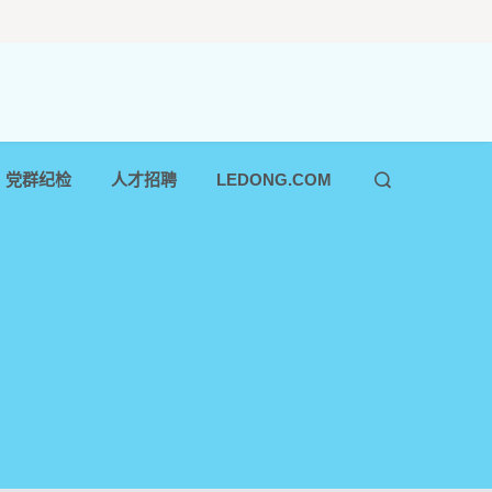

党群纪检
人才招聘
LEDONG.COM
