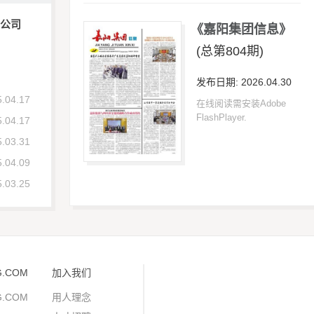
公司
《嘉阳集团信息》
(总第804期)
发布日期: 2026.04.30
.04.17
在线阅读需安装Adobe
FlashPlayer.
.04.17
.03.31
.04.09
.03.25
G.COM
加入我们
G.COM
用人理念