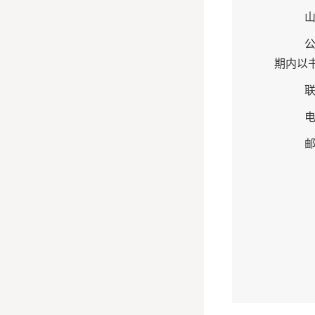
期内以书
联
邮