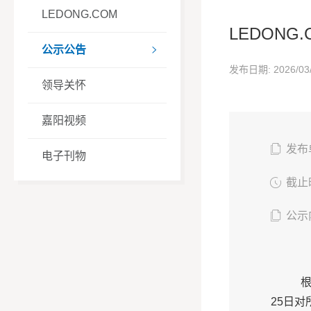
LEDONG.COM
LEDON
公示公告

发布日期: 2026/
领导关怀
嘉阳视频

发布
电子刊物

截止

公示
根
25日