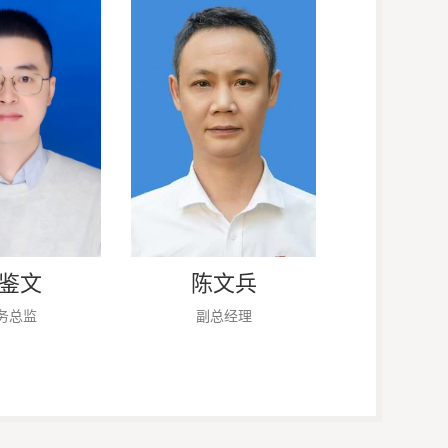
鉴文
陈文兵
务总监
副总经理