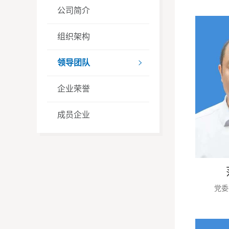
公司简介
组织架构
领导团队

企业荣誉
成员企业
党委