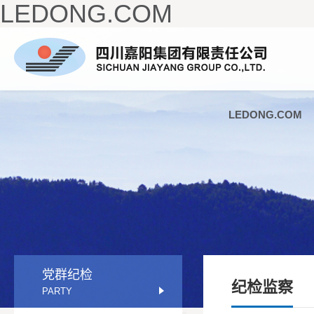
LEDONG.COM
公司简介
LEDONG.COM
企业理念
党群工作
人才理念
组织架构
企业风采
纪检监察
人才招聘
公示公告
领导团队
社会责任
领导关怀
企业荣誉
嘉阳视频
成员企业
电子
LEDONG.COM
党群纪检
纪检监察
PARTY