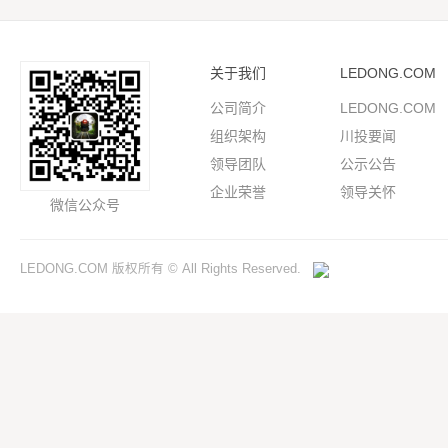
关于我们
LEDONG.COM
公司简介
LEDONG.COM
组织架构
川投要闻
领导团队
公示公告
企业荣誉
领导关怀
微信公众号
LEDONG.COM 版权所有 © All Rights Reserved.