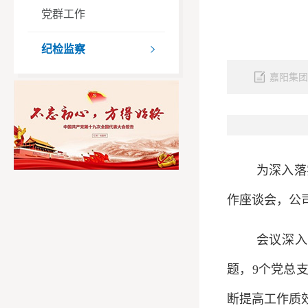
党群工作
纪检监察

嘉阳集团
为深入落
作座谈会，公
会议深入
题，
9个党总
断提高工作质