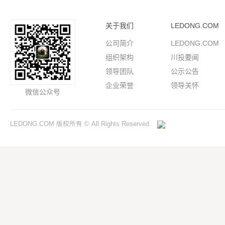
关于我们
LEDONG.COM
公司简介
LEDONG.COM
组织架构
川投要闻
领导团队
公示公告
企业荣誉
领导关怀
微信公众号
LEDONG.COM 版权所有 © All Rights Reserved.