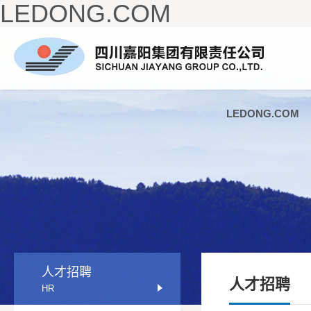
LEDONG.COM
公司简介
LEDONG.COM
企业理念
党群工作
人才理念
组织架构
企业风采
纪检监察
人才招聘
公示公告
领导团队
社会责任
领导关怀
企业荣誉
嘉阳视频
成员企业
电子
LEDONG.COM
人才招聘
人才招聘
HR