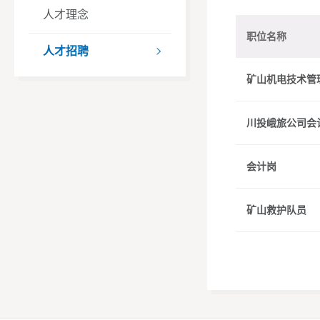
人才理念
职位名称
人才招聘

矿山机电技术管
川投峨旅公司会
会计岗
矿山救护队员