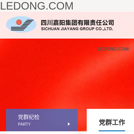
LEDONG.COM
公司简介
LEDONG.COM
企业理念
党群工作
人才理念
组织架构
企业风采
纪检监察
人才招聘
公示公告
领导团队
社会责任
领导关怀
企业荣誉
嘉阳视频
成员企业
电子
LEDONG.COM
党群纪检
党群工作
PARTY