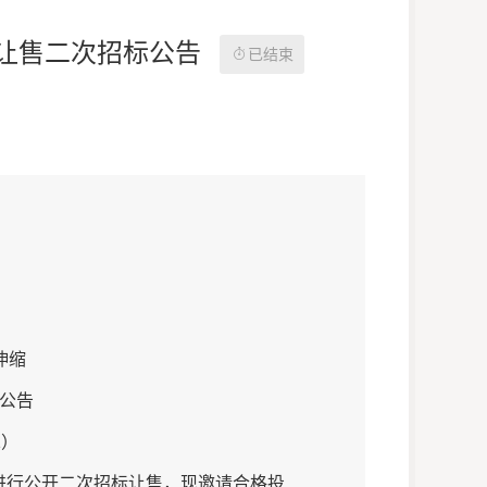
架让售二次招标公告

已结束
伸缩
公告
1）
批进行公开二次
招标让售，现邀请合格投