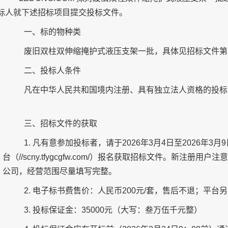
标人就下述招标项目提交投标文件。
一、
标的物种类
废旧双柱双伸缩掩护式液压支架一批，具体见招标文件
第
二、
投标人条件
凡在中华人民共和国境内注册、具有独立法人资格的投标
三、招标文件的获取
1. 凡有意参加投标者，
请于
202
6年3月4
日至
202
6年3月9
台（//scny.tfygcgfw.com/）报名获取
招标文件。新注册用户注意
公司，经营范围尽量填写完整。
2.
电子标书费售价：人民币
200元/套，售后不退
；平台另
3. 投标保证金：35000元（大写：叁万伍千元整）