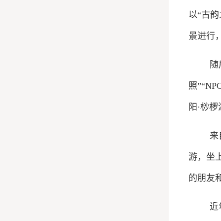
以“古韵
景进行
随
照”“
阳·桫
来
游，坐
的朋友
近