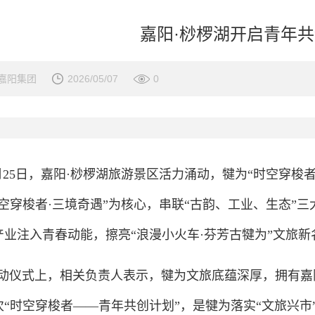
嘉阳·桫椤湖开启青年
嘉阳集团
2026/05/07
0
月25日，嘉阳·桫椤湖旅游景区活力涌动，犍为“时空穿梭
时空穿梭者·三境奇遇”为核心，串联“古韵、工业、生态”
产业注入青春动能，擦亮“浪漫小火车·芬芳古犍为”文旅新
动仪式上，相关负责人表示，犍为文旅底蕴深厚，拥有嘉
次
“时空穿梭者——青年共创计划”，是犍为落实“文旅兴