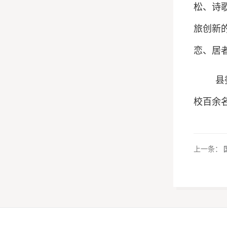
松、诗
旅创新
恋、居
县
校百余
上一条：