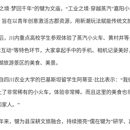
之境·梦回千年”的犍为文庙，“工业之境·穿越蒸汽”嘉阳
，旨在以青年创意激活古郡资源，用新潮玩法赋能传统文旅
后，川内重点高校学生参观体验了蒸汽小火车、黄村井等
NPC互动”等特色环节，大家拿起手中的手机、相机记录美
椤湖旅游景区的美食、美景。
自四川农业大学的巴基斯坦留学生阿蒂亚
·比比表示：“
上了非常稀有的小火车，体验非常棒。而且这里的美食也
和家人。”
年来，犍为县深耕文旅融合，持续擦亮
“儒在犍为”研学