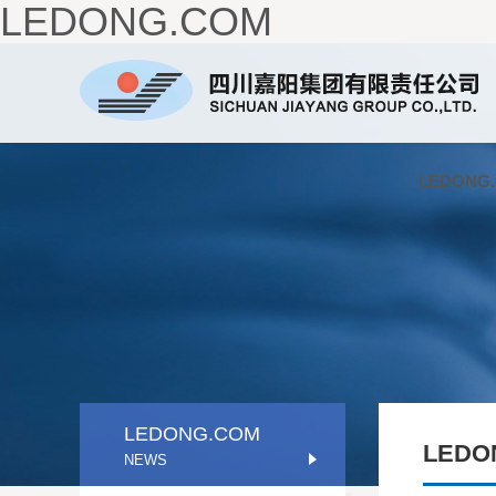
LEDONG.COM
公司简介
LEDONG.COM
企业理念
党群工作
人才理念
组织架构
企业风采
纪检监察
人才招聘
公示公告
领导团队
社会责任
领导关怀
企业荣誉
嘉阳视频
成员企业
电子
LEDONG
LEDONG.COM
LEDO
NEWS