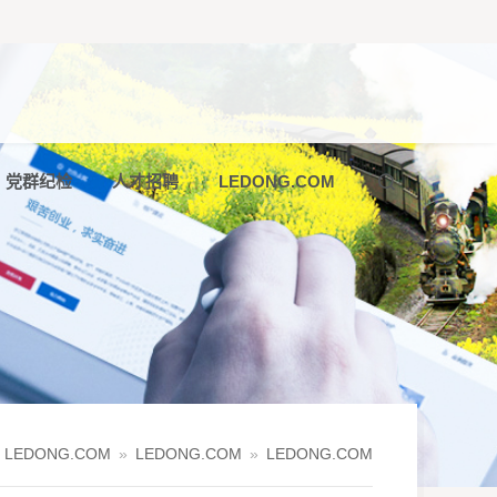

党群纪检
人才招聘
LEDONG.COM

：
LEDONG.COM
»
LEDONG.COM
»
LEDONG.COM